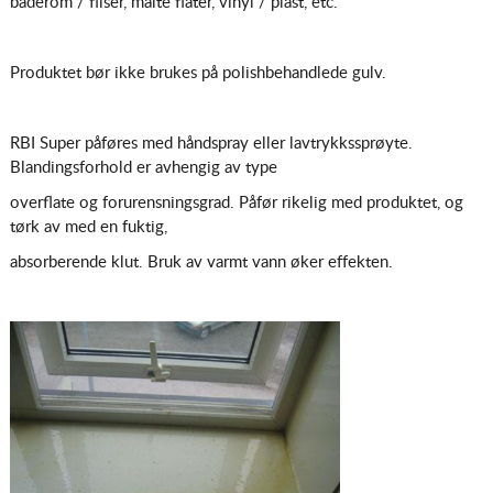
baderom / fliser, malte flater, vinyl / plast, etc.
Produktet bør ikke brukes på polishbehandlede gulv.
RBI Super påføres med håndspray eller lavtrykkssprøyte.
Blandingsforhold er avhengig av type
overflate og forurensningsgrad. Påfør rikelig med produktet, og
tørk av med en fuktig,
absorberende klut. Bruk av varmt vann øker effekten.