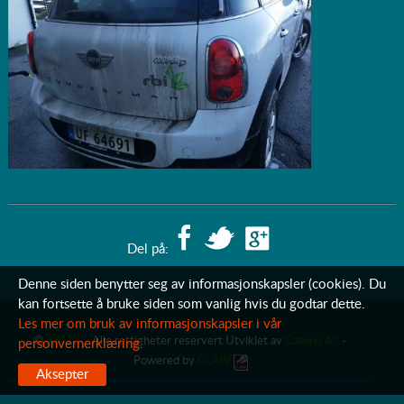
Del på:
Denne siden benytter seg av informasjonskapsler (cookies). Du
kan fortsette å bruke siden som vanlig hvis du godtar dette.
Les mer om bruk av informasjonskapsler i vår
©
RBI AS
- Alle rettigheter reservert Utviklet av
Cateno AS
-
personvernerklæring.
Powered by
CLAW